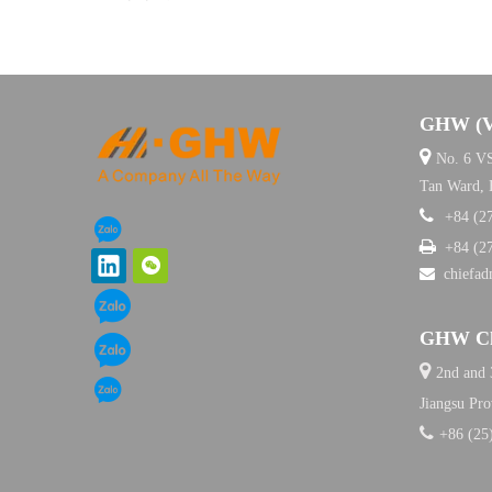
GHW (

No. 6 VS
Tan Ward,

+84 (2

+84 (2

chiefa
GHW Chi

2nd and 3
Jiangsu Pro

+86 (25