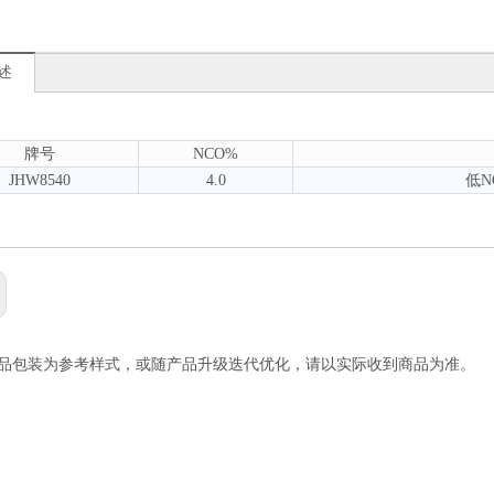
述
牌号
NCO%
JHW8540
4.0
低N
产品包装为参考样式，或随产品升级迭代优化，请以实际收到商品为准。