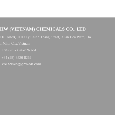
HW (VIETNAM) CHEMICALS CO., LTD
DC Tower, 111D Ly Chinh Thang Street, Xuan Hoa Ward, Ho
i Minh City,Vietnam

+84 (28)-3526-8260-61

+84 (28)-3526-8262
chi.admin@ghw-vn.com
