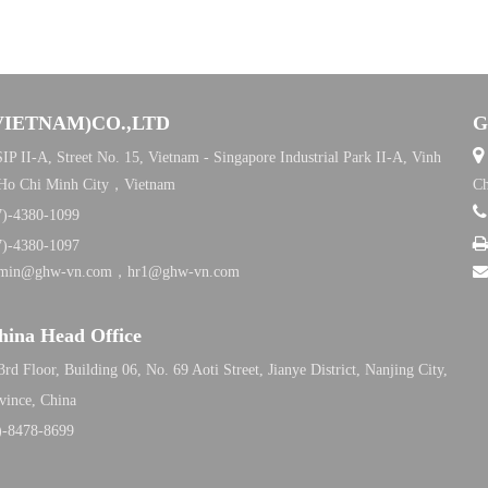
VIETNAM)CO.,LTD
G

IP II-A, Street No. 15, Vietnam - Singapore Industrial Park II-A, Vinh
 Ho Chi Minh City，Vietnam
Ch
7)-4380-1099
7)-4380-1097
dmin@ghw-vn.com，hr1@ghw-vn.com
na Head Office
rd Floor, Building 06, No. 69 Aoti Street, Jianye District, Nanjing City,
vince
, China
)-8478-8699