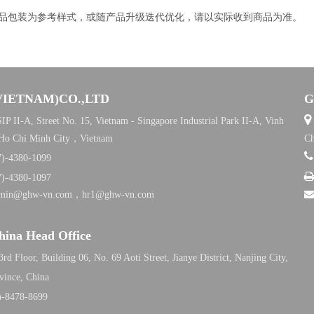
产品包装为参考样式，或随产品升级迭代优化，请以实际收到商品为准。
VIETNAM)CO.,LTD
G

IP II-A, Street No. 15, Vietnam - Singapore Industrial Park II-A, Vinh
 Ho Chi Minh City，Vietnam
Ch
7)-4380-1099
7)-4380-1097
dmin@ghw-vn.com，hr1@ghw-vn.com
na Head Office
rd Floor, Building 06, No. 69 Aoti Street, Jianye District, Nanjing City,
vince
, China
)-8478-8699