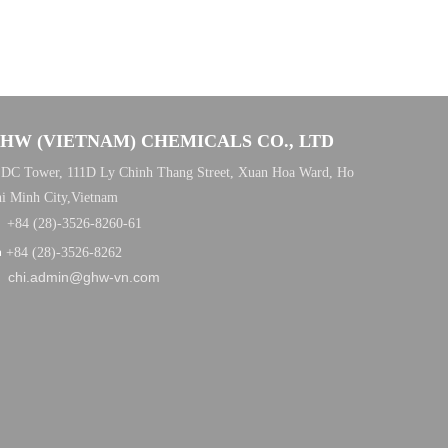
HW (VIETNAM) CHEMICALS CO., LTD
DC Tower, 111D Ly Chinh Thang Street, Xuan Hoa Ward, Ho
i Minh City,Vietnam

+84 (28)-3526-8260-61

+84 (28)-3526-8262
chi.admin@ghw-vn.com
