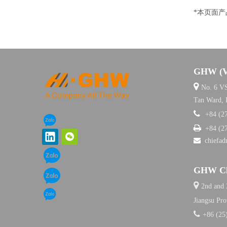
*本页面
GHW (

No. 6 VS
Tan Ward,

+84 (2

+84 (2

chiefa
GHW Chi

2nd and 3
Jiangsu Pro

+86 (25