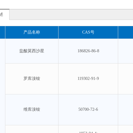
述
产品名称
CAS号
盐酸莫西沙星
186826-86-8
罗库溴铵
119302-91-9
维库溴铵
50700-72-6